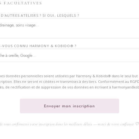
S FACULTATIVES
D'AUTRES ATELIERS ? SI OUI, LESQUELS ?
-VOUS CONNU HARMONY & KOBIDO® ?
es données personnelles soient utilisées par Harmony & Kobido® dans le seul but 
iption. Elles ne seront ni cédées ni transmises à des tiers. Conformément au RGPD
cès, de rectification et de suppression de vos données en écrivant à harmonyandk
Envoyer mon inscription
Je vous confirmerai votre inscription dans les meilleurs délais — merci de votre confiance 