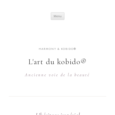
SKIP
Menu
TO
CONTENT
HARMONY & KOBIDO®
L'art du kobido®
Ancienne voie de la beauté