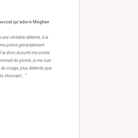
rabuccal qu’adore Meghan
une véritable détente, à la
qui me prend généralement
J’ai donc écourté ma soirée
sommeil de plomb, je me suis
s du visage, plus détendu que
rès étonnant… “