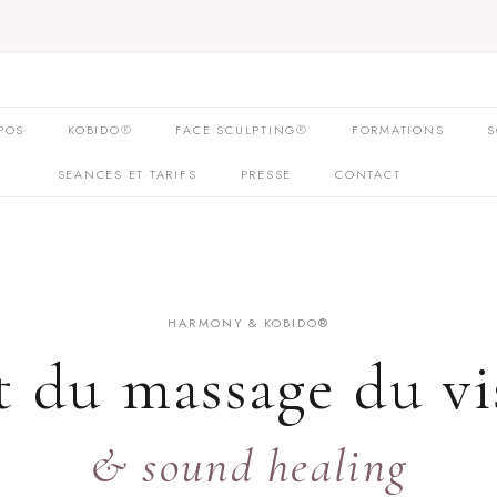
SKIP
POS
KOBIDO®
FACE SCULPTING®
FORMATIONS
S
TO
CONTENT
SEANCES ET TARIFS
PRESSE
CONTACT
HARMONY & KOBIDO®
rt du massage du vi
& sound healing