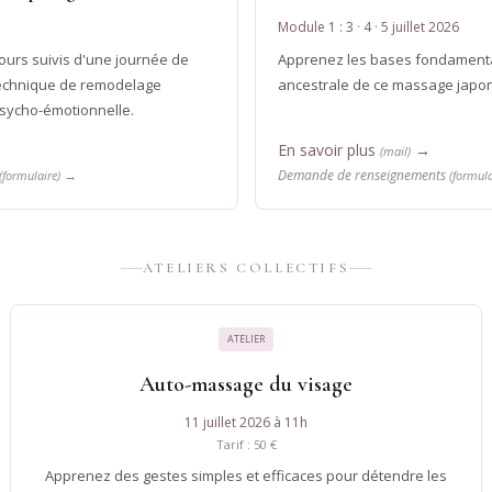
Module 1 : 3 · 4 · 5 juillet 2026
jours suivis d'une journée de
Apprenez les bases fondamental
 technique de remodelage
ancestrale de ce massage japon
psycho-émotionnelle.
En savoir plus
→
(mail)
→
Demande de renseignements
(formulaire)
(formula
ATELIERS COLLECTIFS
ATELIER
Auto-massage du visage
11 juillet 2026 à 11h
Tarif : 50 €
Apprenez des gestes simples et efficaces pour détendre les