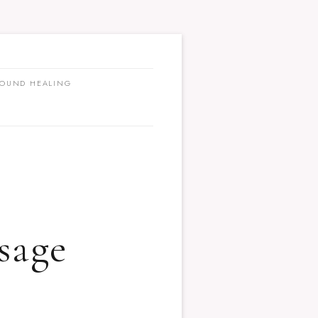
OUND HEALING
sage